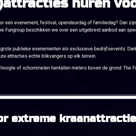
)attracties huren v
voor een evenement, festival, opendeurdag of familiedag? Dan zi
he Fungroup beschikken we over een uitgebreid aanbod aan specta
 grote publieke evenementen als exclusieve bedrijfsevents. Dank
ze attracties echte blikvangers op elk terrein.
rote hoogte of schommelen tientallen meters boven de grond: The 
r extreme kraanattracti