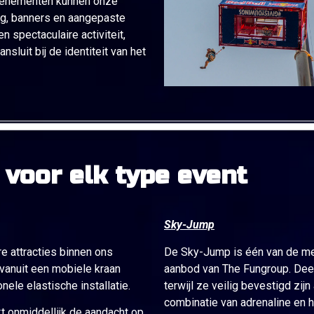
evenementen kunnen onze
ng, banners en aangepaste
n spectaculaire activiteit,
sluit bij de identiteit van het
 voor elk type event
Sky-Jump
e attracties binnen ons
De Sky-Jump is één van de mee
vanuit een mobiele kraan
aanbod van The Fungroup. Dee
nele elastische installatie.
terwijl ze veilig bevestigd zi
combinatie van adrenaline en h
kt onmiddellijk de aandacht op