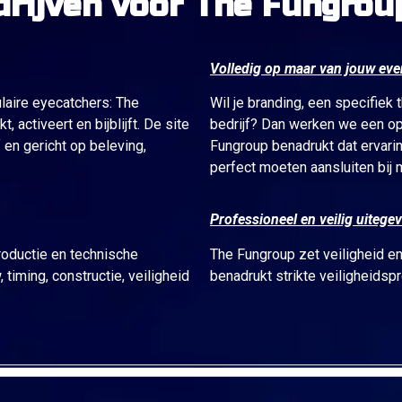
rijven voor The Fungrou
Volledig op maar van jouw ev
ulaire eyecatchers: The
Wil je branding, een specifiek 
 activeert en bijblijft. De site
bedrijf? Dan werken we een opl
f en gericht op beleving,
Fungroup benadrukt dat ervar
perfect moeten aansluiten bij 
Professioneel en veilig uitege
roductie en technische
The Fungroup zet veiligheid en
timing, constructie, veiligheid
benadrukt strikte veiligheidspr