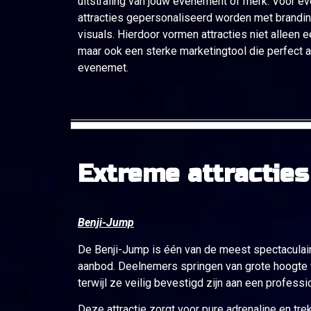
uitstraling van jouw evenement of merk. Voor 
attracties gepersonaliseerd worden met brandi
visuals. Hierdoor vormen attracties niet alleen ee
maar ook een sterke marketingtool die perfect aan
evenemet.
Extreme attracties
Benji-Jump
De Benji-Jump is één van de meest spectaculair
aanbod. Deelnemers springen van grote hoogte 
terwijl ze veilig bevestigd zijn aan een professio
Deze attractie zorgt voor pure adrenaline en tre