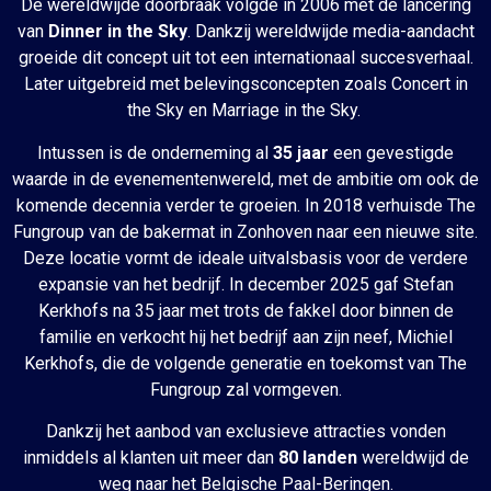
De wereldwijde doorbraak volgde in 2006 met de lancering
van
Dinner in the Sky
. Dankzij wereldwijde media-aandacht
groeide dit concept uit tot een internationaal succesverhaal.
Later uitgebreid met belevingsconcepten zoals Concert in
the Sky en Marriage in the Sky.
Intussen is de onderneming al
35 jaar
een gevestigde
waarde in de evenementenwereld, met de ambitie om ook de
komende decennia verder te groeien. In 2018 verhuisde The
Fungroup van de bakermat in Zonhoven naar een nieuwe site.
Deze locatie vormt de ideale uitvalsbasis voor de verdere
expansie van het bedrijf.
In december 2025 gaf
Stefan
Kerkhofs
na 35 jaar met trots de fakkel door binnen de
familie en verkocht hij het bedrijf aan zijn neef,
Michiel
Kerkhofs
, die de volgende generatie en toekomst van
The
Fungroup
zal vormgeven.
Dankzij het aanbod van exclusieve attracties vonden
inmiddels al klanten uit meer dan
80 landen
wereldwijd de
weg naar het Belgische Paal-Beringen.