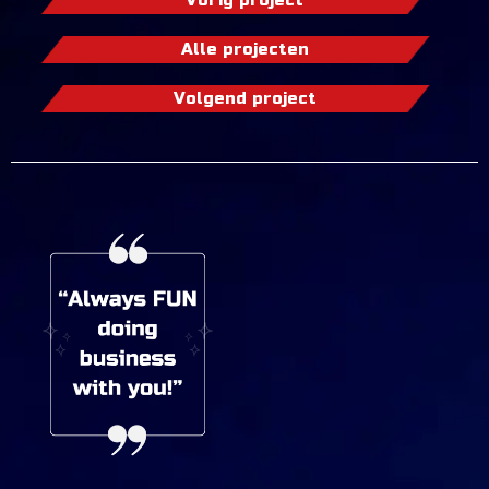
Vorig project
Alle projecten
Volgend project